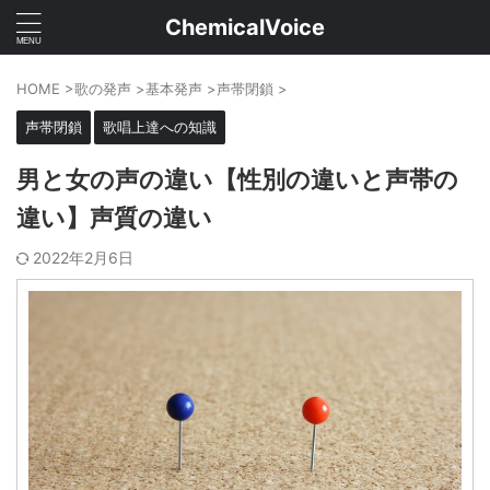
ChemicalVoice
HOME
>
歌の発声
>
基本発声
>
声帯閉鎖
>
声帯閉鎖
歌唱上達への知識
男と女の声の違い【性別の違いと声帯の
違い】声質の違い
2022年2月6日