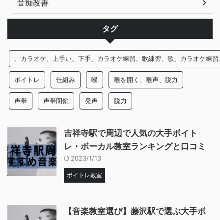
音痴改善
タグ
、カラオケ、上手い、下手、カラオケ練習、歌練習、歌、カラオケ練習
ボイトレ
仕組み
喉
喉を開く、喉声、脱力
声帯
声帯閉鎖
発声
脱力
吉祥寺駅で周辺で人気の大手ボイト
レ・ボーカル教室ランキングと口コミ
2023/1/13
ボイトレ教室
【音楽教室選び】藤沢駅で選ぶ大手ボ